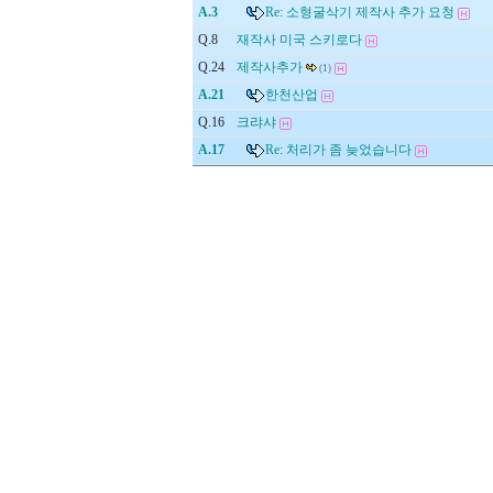
A.3
Re: 소형굴삭기 제작사 추가 요청
Q.8
재작사 미국 스키로다
Q.24
제작사추가
(1)
A.21
한천산업
Q.16
크랴샤
A.17
Re: 처리가 좀 늦었습니다