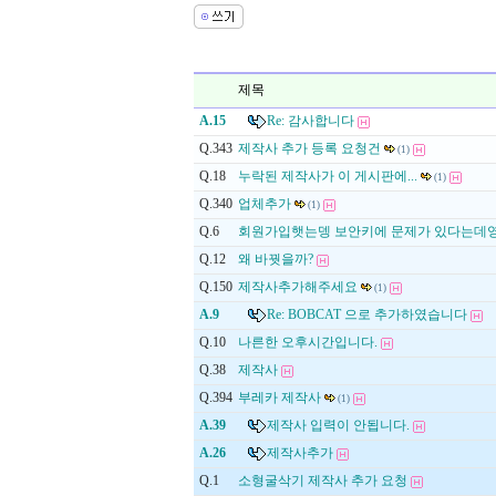
제목
A.15
Re: 감사합니다
Q.343
제작사 추가 등록 요청건
(1)
Q.18
누락된 제작사가 이 게시판에...
(1)
Q.340
업체추가
(1)
Q.6
회원가입햇는뎅 보안키에 문제가 있다는데
Q.12
왜 바꿧을까?
Q.150
제작사추가해주세요
(1)
A.9
Re: BOBCAT 으로 추가하였습니다
Q.10
나른한 오후시간입니다.
Q.38
제작사
Q.394
부레카 제작사
(1)
A.39
제작사 입력이 안됩니다.
A.26
제작사추가
Q.1
소형굴삭기 제작사 추가 요청