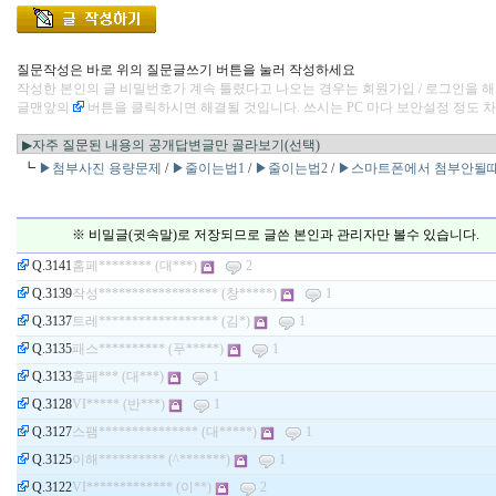
질문작성은 바로 위의 질문글쓰기 버튼을 눌러 작성하세요
작성한 본인의 글 비밀번호가 계속 틀렸다고 나오는 경우는 회원가입 / 로그인을 해
글맨앞의
버튼을 클릭하시면 해결될 것입니다. 쓰시는 PC 마다 보안설정 정도 
┗
▶첨부사진 용량문제
/
▶줄이는법1
/
▶줄이는법2
/
▶스마트폰에서 첨부안될
※ 비밀글(귓속말)로 저장되므로 글쓴 본인과 관리자만 볼수 있습니다.
Q.3141
홈페******** (대***)
2
Q.3139
작성****************** (창*****)
1
Q.3137
트레****************** (김*)
1
Q.3135
패스********** (푸*****)
1
Q.3133
홈페*** (대***)
1
Q.3128
VI***** (반***)
1
Q.3127
스팸*************** (대*****)
1
Q.3125
이해********** (^*******)
1
Q.3122
VI************* (이**)
2