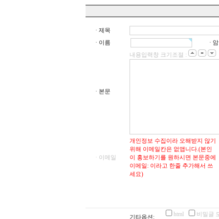
· 제목
· 이름
· 
내용입력창 크기조절 :
· 본문
개인정보 수집이라 오해받지 않기
위해 이메일칸은 없앱니다.(본인
· 이메일
이 홍보하기를 원하시면 본문중에
이메일: 이라고 한줄 추가해서 쓰
세요)
html
비밀글 
기타옵션: