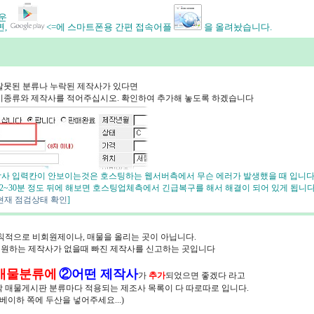
쉬운
면,
<=에 스마트폰용 간편 접속어플
을 올려놨습니다.
잘못된 분류나 누락된 제작사가 있다면
비종류와 제작사를 적어주십시오. 확인하여 추가해 놓도록 하겠습니다
사 입력칸이 안보이는것은 호스팅하는 웹서버측에서 무슨 에러가 발생했을 때 입니다
 2~30분 정도 뒤에 해보면 호스팅업체측에서 긴급복구를 해서 해결이 되어 있게 됩니다
현재 점검상태 확인
]
원칙적으로 비회원제이나, 매물을 올리는 곳이 아닙니다.
원하는 제작사가 없을때 빠진 제작사를 신고하는 곳입니다
매물분류에
②어떤 제작사
가
추가
되었으면 좋겠다 라고
 각 매물게시판 분류마다 적용되는 제조사 목록이 다 따로따로 입니다.
루베이하 쪽에 두산을 넣어주세요...)