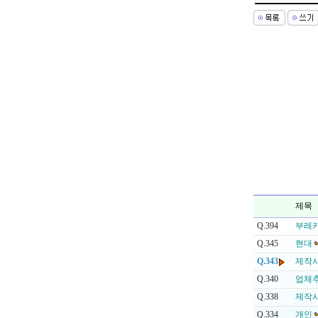
제목
Q.394
부레
Q.345
현대
Q.343
제작사
Q.340
업체
Q.338
제작
Q.334
개인