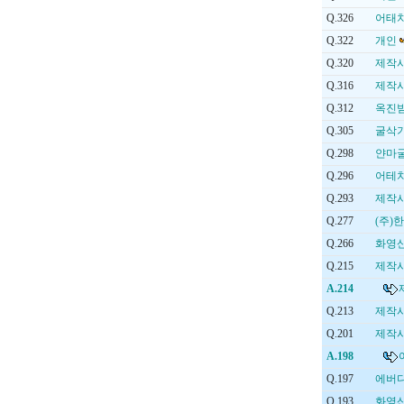
Q.326
어태치
Q.322
개인
Q.320
제작사
Q.316
제작
Q.312
옥진
Q.305
굴삭
Q.298
얀마
Q.296
어테
Q.293
제작
Q.277
(주)
Q.266
화영
Q.215
제작사
A.214
Q.213
제작
Q.201
제작
A.198
Q.197
에버다
Q.193
화영