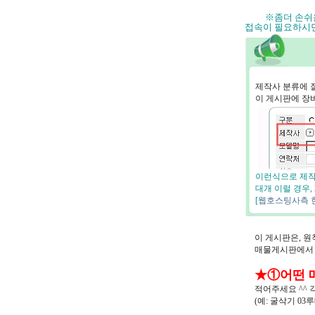
※좀더 손
접속이 필요하시
제작사 분류에 
이 게시판에 장
이런식으로 제작
대개 이럴 경우,
[
웹호스팅사측 
이 게시판은, 
매물게시판에서 
★①어떤 
적어주세요 ^^
(예: 굴삭기 03