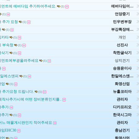
먼트에 에버다임 추가하여주세요.
에버다임어…
2
(1)
언양중기
2
(1)
 추가 요청
민우변부장
2
(1)
사
부강특장매…
2
(1)
빔카타
개인
2
(1)
기 부속창
선진사
2
(1)
굴삭기
착한굴삭기
2
(1)
치먼트에부광올려주세요
상지건기
2
(1)
사
승원윤이사
2
한일에스앤피
한일에스앤…
2
(1)
산업
화영산업
2
(1)
 추가요청 드립니다.
뉴홀코리아
2
(1)
제작사추가시에 어떤 장비분류인지를..
관리자
2
사추가
디카프리오
2
사추가
한국시그마
2
(1)
어느 매물게시판인지 적어주세요
관리자
2
임EHC30
충남건기
2
산업
화영산업
2
(2)