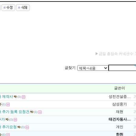
▶금일 총접속 커넥션수: 5,
글찾기 :
글쓴이
카 제작사
성진건설중…
2
(1)
삼성중기
2
(1)
 추가 등록 요청건
재현
2
(1)
추가
태건자동사…
2
(1)
사 추가요청
개인
2
(1)
한헌
2
(1)