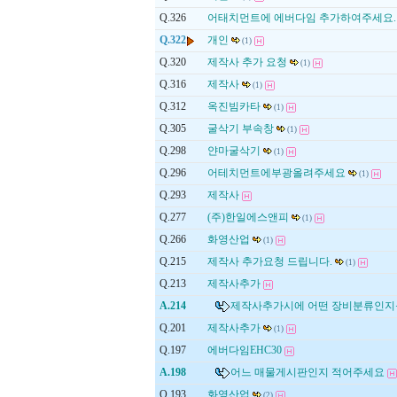
Q.326
어태치먼트에 에버다임 추가하여주세요.
Q.322
개인
(1)
Q.320
제작사 추가 요청
(1)
Q.316
제작사
(1)
Q.312
옥진빔카타
(1)
Q.305
굴삭기 부속창
(1)
Q.298
얀마굴삭기
(1)
Q.296
어테치먼트에부광올려주세요
(1)
Q.293
제작사
Q.277
(주)한일에스앤피
(1)
Q.266
화영산업
(1)
Q.215
제작사 추가요청 드립니다.
(1)
Q.213
제작사추가
A.214
제작사추가시에 어떤 장비분류인지를
Q.201
제작사추가
(1)
Q.197
에버다임EHC30
A.198
어느 매물게시판인지 적어주세요
Q.193
화영산업
(2)