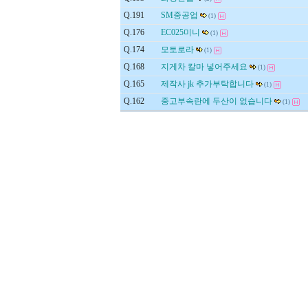
Q.191
SM중공업
(1)
Q.176
EC025미니
(1)
Q.174
모토로라
(1)
Q.168
지게차 칼마 넣어주세요
(1)
Q.165
제작사 jk 추가부탁합니다
(1)
Q.162
중고부속란에 두산이 없습니다
(1)