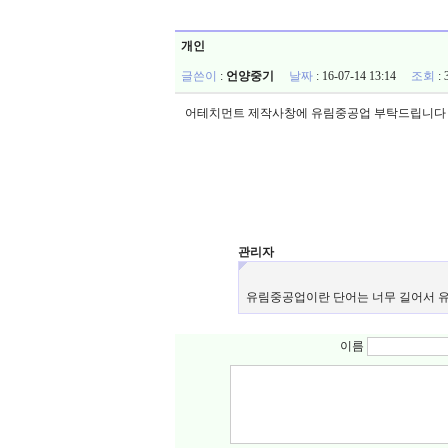
개인
글쓴이
:
언양중기
날짜
: 16-07-14 13:14
조회
:
어테치먼트 제작사창에 유림중공업 부탁드립니다
관리자
유림중공업이란 단어는 너무 길어서 
이름