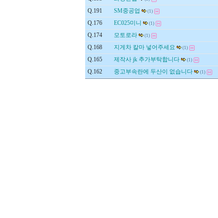
Q.191
SM중공업
(1)
Q.176
EC025미니
(1)
Q.174
모토로라
(1)
Q.168
지게차 칼마 넣어주세요
(1)
Q.165
제작사 jk 추가부탁합니다
(1)
Q.162
중고부속란에 두산이 없습니다
(1)