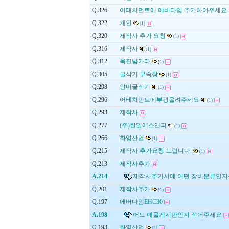
Q.326
어태치먼트에 에버다임 추가하여주세요.
Q.322
개인
(1)
Q.320
제작사 추가 요청
(1)
Q.316
제작사
(1)
Q.312
옥진빔카타
(1)
Q.305
굴삭기 부속창
(1)
Q.298
얀마굴삭기
(1)
Q.296
어테치먼트에부광올려주세요
(1)
Q.293
제작사
Q.277
(주)한일에스앤피
(1)
Q.266
화영산업
(1)
Q.215
제작사 추가요청 드립니다.
(1)
Q.213
제작사추가
A.214
제작사추가시에 어떤 장비분류인지를
Q.201
제작사추가
(1)
Q.197
에버다임EHC30
A.198
어느 매물게시판인지 적어주세요
Q.193
화영산업
(2)