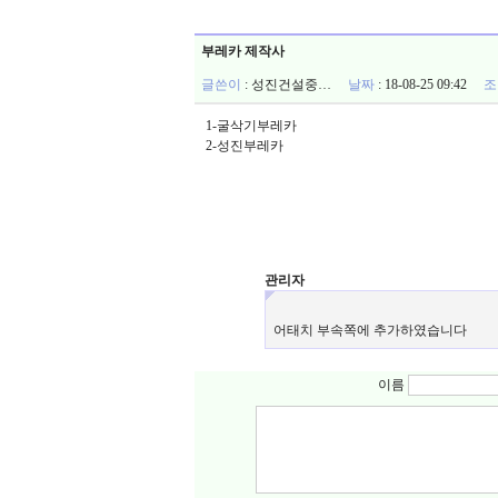
부레카 제작사
글쓴이
:
성진건설중…
날짜
: 18-08-25 09:42
조
1-굴삭기부레카
2-성진부레카
관리자
어태치 부속쪽에 추가하였습니다
이름